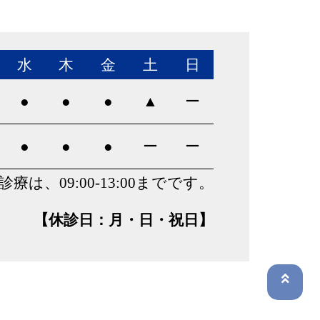
水
木
金
土
日
●
●
●
▲
ー
●
●
●
ー
ー
は、09:00-13:00までです。
【休診日：月・日・祝日】