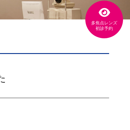
多焦点レンズ
初診予約
た
た