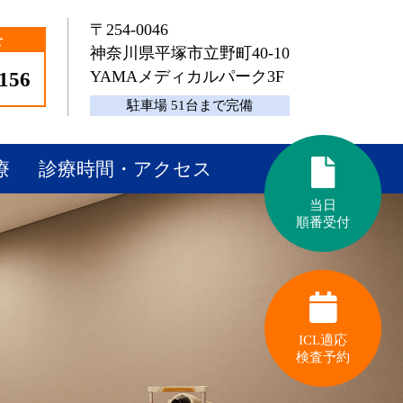
〒254-0046
せ
神奈川県平塚市立野町40-10
YAMAメディカルパーク3F
1156
駐車場 51台まで完備
療
診療時間・アクセス
当日
順番受付
ICL適応
検査予約