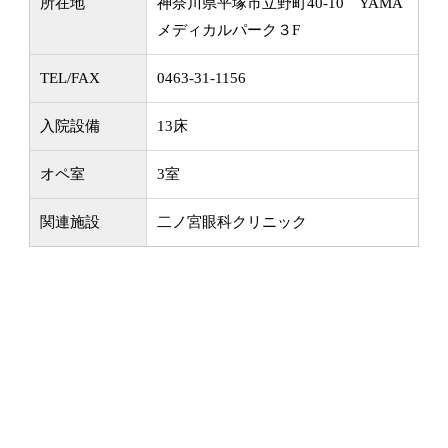
所在地
神奈川県平塚市立野町40-10 YAMA
メディカルパーク３F
TEL/FAX
0463-31-1156
入院設備
13床
オペ室
3室
関連施設
二ノ宮眼科クリニック