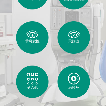
飛蚊症
黄斑変性
その他
結膜炎