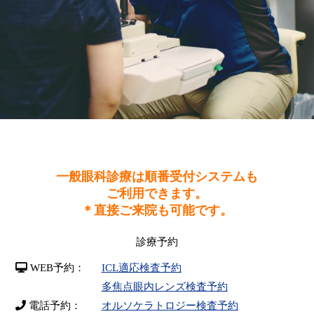
一般眼科診療は順番受付システムも
ご利用できます。
＊直接ご来院も可能です。
診療予約
WEB予約：
ICL適応検査予約
多焦点眼内レンズ検査予約
電話予約：
オルソケラトロジー検査予約