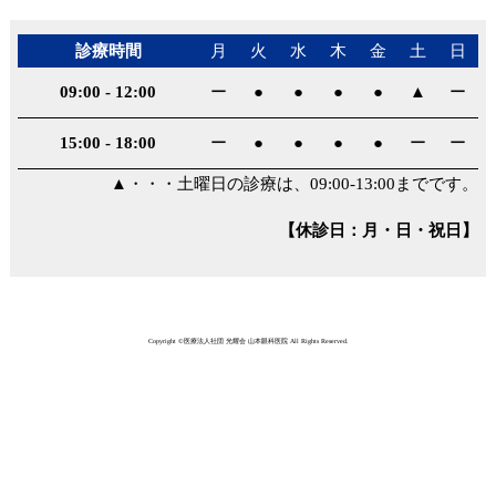
診療時間
月
火
水
木
金
土
日
09:00
-
12:00
ー
●
●
●
●
▲
ー
15:00
-
18:00
ー
●
●
●
●
ー
ー
▲・・・土曜日の診療は、09:00-13:00までです。
【休診日：月・日・祝日】
Copyright ©
医療法人社団 光耀会 山本眼科医院
All Rights Reserved.