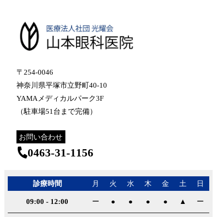
〒254-0046
神奈川県平塚市立野町40-10
YAMAメディカルパーク3F
（駐車場51台まで完備）
お問い合わせ
0463-31-1156
診療時間
月
火
水
木
金
土
日
09:00
-
12:00
ー
●
●
●
●
▲
ー